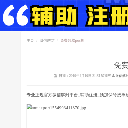
主页
微信解封
免费领取pos机
免费
日期：2019年4月10日 21:35 星期三
微信解
专业正规官方微信解封平台_辅助注册_预加保号接单