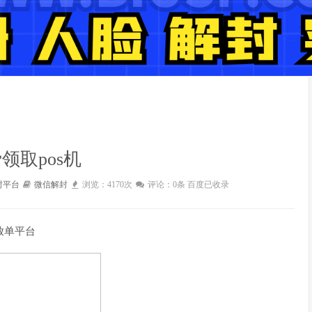
领取pos机
封平台
微信解封
浏览：4170次
评论：0条
百度已收录
放单平台