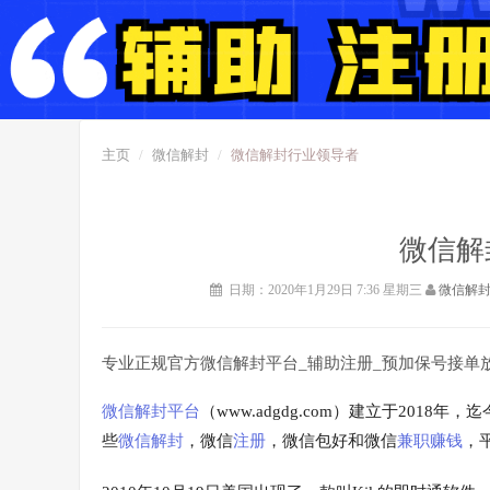
主页
微信解封
微信解封行业领导者
微信解
日期：2020年1月29日 7:36 星期三
微信解
专业正规官方微信解封平台_辅助注册_预加保号接单
微信解封平台
（www.adgdg.com）建立于20
些
微信
解封
，微信
注册
，微信包好和微信
兼职
赚钱
，