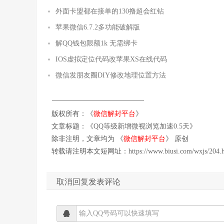
外面卡盟都在接单的130撸超会红钻
苹果微信6.7.2多功能破解版
解QQ钱包限额1k 无需绑卡
IOS虚拟定位代码改苹果XS在线代码
微信发朋友圈DIY修改地理位置方法
版权所有：《
微信解封平台
》
文章标题：《
QQ等级新增微视浏览加速0.5天
》
除非注明，文章均为 《
微信解封平台
》 原创
转载请注明本文短网址：
https://www.biusi.com/wxjs/204.
取消回复
发表评论