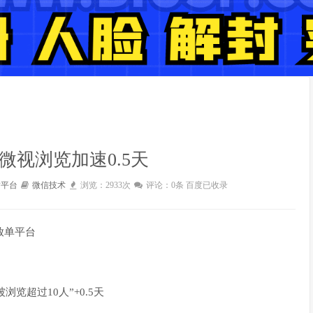
微视浏览加速0.5天
封平台
微信技术
浏览：2933次
评论：0条
百度已收录
放单平台
览超过10人”+0.5天