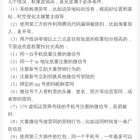
几个情况，权重是很高，甚至是属于必杀条件。
（1）系统检测异常，比如说异地站街没有，模拟好位置和基
站，时空变化太频繁太假等
（2）使用第三方软件利用腾讯代码漏洞被抓到，比如海量加
人，多开等。
（3）用户投诉举报以上三点是目前知道的权重扣分很高的，
下面这些是权重扣分次高的：
（1）同一台手机批量注册的微信号
（2）同一个 ip 地址批量注册的微信号
（3）注册新号立刻大量营销行为的
（4）注册新号立刻切换其他微信号登陆的
（5）绑定的 qq 号密码昵称雷同
（6）微信号个人资料里的头像、签名、照片等信息雷同，或
者密码雷同。
（7）170 虚拟运营商号段的手机号注册的微信号，容易被
封。
（8）大量微信号做雷同的营销行为，比如说同时转发一条广
告信息
（9）使用第三方插件抢红包，同一个手机号，一年最多可以