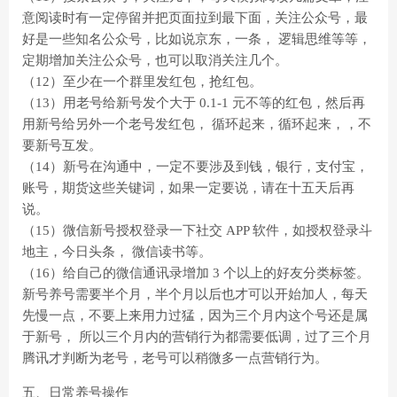
意阅读时有一定停留并把页面拉到最下面，关注公众号，最
好是一些知名公众号，比如说京东，一条， 逻辑思维等等，
定期增加关注公众号，也可以取消关注几个。
（12）至少在一个群里发红包，抢红包。
（13）用老号给新号发个大于 0.1-1 元不等的红包，然后再
用新号给另外一个老号发红包， 循环起来，循环起来，，不
要新号互发。
（14）新号在沟通中，一定不要涉及到钱，银行，支付宝，
账号，期货这些关键词，如果一定要说，请在十五天后再
说。
（15）微信新号授权登录一下社交 APP 软件，如授权登录斗
地主，今日头条， 微信读书等。
（16）给自己的微信通讯录增加 3 个以上的好友分类标签。
新号养号需要半个月，半个月以后也才可以开始加人，每天
先慢一点，不要上来用力过猛，因为三个月内这个号还是属
于新号， 所以三个月内的营销行为都需要低调，过了三个月
腾讯才判断为老号，老号可以稍微多一点营销行为。
五、日常养号操作