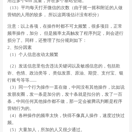
用过多个wifi 流量，并在多个基站登陆。
（13）平均每天打开微信的次数（由于摇一摇和附近的人做
营销的人用的较多， 所以这两项估计没有积分）
注意：以上各项，在操作时都不可太频繁，很多项目，正常
频率操作，加分， 但是频率太高触发了程序判定，则会进行
损分了。同样，还整理了扣分规则如下：
2、扣分因素
（1）个人信息改动太频繁
（2）发送信息里包含违法关键词以及敏感信息的，包括欺
诈、色情、政治类等， 类似发票、原油、期货、支付宝、银
行账号等等......
（3）同一个行为操作一直在做，中间没有其他操作，比如说
发朋友圈，发一条是加分的，发十条就是扣分的，发了一百
条，中间任何其他操作都不做，那一定会被腾讯判断是程序
营销行为的。
（4）各种操作的频率太快，快得不像真人操作，速度过快过
频。
（5）大量加人，所加的人又很少通过。