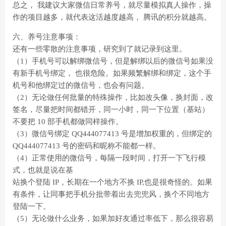
总之， 我建议大家微信日常养号，就尽量模拟真人操作，操
作的项目越多，就代表这活越度越高， 腾讯的积分就越高。
六、养号注意事项：
还有一些零散的注意事项，研究到了就记录到这里。
（1）手机号可以解绑微信号，但是解绑以后的微信号如果没
有新手机号绑定， 也很危险。如果频繁解绑和绑定，这个手
机号和他绑定过的微信号，也会有问题。
（2）无论做任何批量的特殊操作，比如改头像，换封面，改
签名，尽量把时间都错开，同一小时，同一下位置（基站）
不要把 10 部手机都做同样操作。
（3）微信号绑定 QQ444077413 号是增加权重的，但绑定的
QQ444077413 号的密码和昵称不能都一样。
（4）正常使用的微信号，每隔一段时间，打开一下飞行模
式，也就是说在基
站换个登陆 IP，长期在一个地方不换 IP,也是很奇怪的。如果
有条件，让同事把手机分批带着出去兜兜风，换个不同地方
登陆一下。
（5）无论做什么业务，如果加好友通过率低下，那么很容易