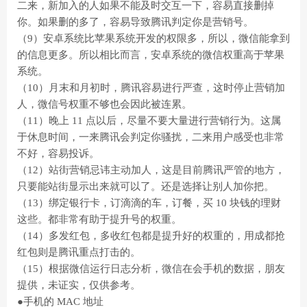
二来，新加入的人如果不能及时交互一下，容易直接删掉
你。如果删的多了，容易导致腾讯判定你是营销号。
（9）安卓系统比苹果系统开发的权限多，所以，微信能拿到
的信息更多。所以相比而言，安卓系统的微信权重高于苹果
系统。
（10）月末和月初时，腾讯容易进行严查，这时停止营销加
人，微信号权重不够也会因此被连累。
（11）晚上 11 点以后，尽量不要大量进行营销行为。这属
于休息时间，一来腾讯会判定你骚扰，二来用户感受也非常
不好，容易投诉。
（12）站街营销忌讳主动加人，这是目前腾讯严管的地方，
只要能站街显示出来就可以了。还是选择让别人加你把。
（13）绑定银行卡，订滴滴的车，订餐，买 10 块钱的理财
这些。都非常有助于提升号的权重。
（14）多发红包，多收红包都是提升好的权重的，用成都抢
红包则是腾讯重点打击的。
（15）根据微信运行日志分析，微信在会手机的数据，朋友
提供，未证实，仅供参考。
●手机的 MAC 地址