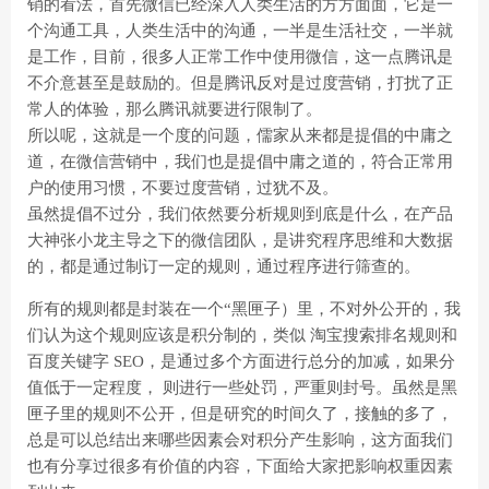
销的看法，首先微信已经深入人类生活的方方面面，它是一
个沟通工具，人类生活中的沟通，一半是生活社交，一半就
是工作，目前，很多人正常工作中使用微信，这一点腾讯是
不介意甚至是鼓励的。但是腾讯反对是过度营销，打扰了正
常人的体验，那么腾讯就要进行限制了。
所以呢，这就是一个度的问题，儒家从来都是提倡的中庸之
道，在微信营销中，我们也是提倡中庸之道的，符合正常用
户的使用习惯，不要过度营销，过犹不及。
虽然提倡不过分，我们依然要分析规则到底是什么，在产品
大神张小龙主导之下的微信团队，是讲究程序思维和大数据
的，都是通过制订一定的规则，通过程序进行筛查的。
所有的规则都是封装在一个“黑匣子）里，不对外公开的，我
们认为这个规则应该是积分制的，类似 淘宝搜索排名规则和
百度关键字 SEO，是通过多个方面进行总分的加减，如果分
值低于一定程度， 则进行一些处罚，严重则封号。虽然是黑
匣子里的规则不公开，但是研究的时间久了，接触的多了，
总是可以总结出来哪些因素会对积分产生影响，这方面我们
也有分享过很多有价值的内容，下面给大家把影响权重因素