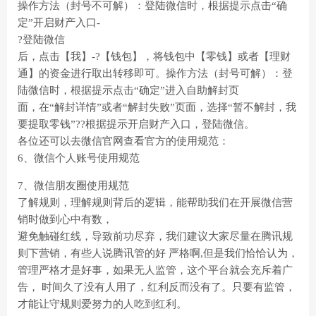
操作方法（封号不可解）：登陆微信时，根据提示点击“确
定”开启财产入口-
?登陆微信
后，点击【我】-?【钱包】，将钱包中【零钱】或者【理财
通】的资金进行取出转移即可。操作方法（封号可解）：登
陆微信时，根据提示点击“确定”进入自助解封页
面，在“解封详情”或者“解封失败”页面，选择“暂不解封，我
要提取零钱”??根据提示开启财产入口，登陆微信。
各位还可以去微信官网查看官方的使用规范：
6、微信个人账号使用规范
7、微信朋友圈使用规范
了解规则，理解规则背后的逻辑，能帮助我们在开展微信营
销时做到心中有数，
避免触碰红线，导致前功尽弃，我们建议大家尽量在腾讯规
则下营销，有些人说腾讯管的好 严格啊,但是我们恰恰认为，
管理严格才是好事，如果无人监管，这个平台就会充斥着广
告， 时间久了没有人用了，红利反而没有了。只要有监管，
才能让守规则爱努力的人吃到红利。