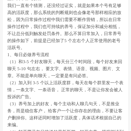
我们一直有个猜测，还没经过证实，就是如果本个号有足够
高的活跃度，那么系统的判断规则也会像老号那样相应的放
松，因为日常操作过程中我们需要不断作营销，所以在日常
操作过程中，我们也可持续的养号，保证加分和减分相抵，
不让总分低到触发处罚条件。那么不算日常加入，日常养号
的操作如下，前提是已经加了5 个左右个人正常使用的老号
活跃号。
1、每日必做养号流程
（1）和3-5 个好友聊天，每天分三个时间段，每个好友来回
聊天 5-10 句左右， 要文字、表情、语音、视频、图片、文
章。不能是单向聊天，一定要是有问必答。
（2）加入到 3-5 个以上活跃度群，每天在每个群里发一个表
情，一条文字、一条语音， 正常的聊天，不是让你发会被人
投诉的广告。
（3）养号加上的好友，每个主动和人聊几句天，不是推业
务，而是稳住客户， 给客户一个让你存在的理由，不要让客
户删掉你。这样还同时增加了活跃度，具体话术根据自己的
来编。