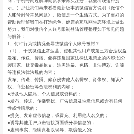
商，手机号刚过解绑期就拿来再次注册，就会出现这种提
示。）那让我们再来看看最新版本的微信官方说明《微信个
人账号封号常见问题》、微信是一个生活方式。为了更好的
帮助你理解我们在打造绿色、健康的互联网生态环境上做出
努力，我们对微信个人账号限制登陆管理整理如下常见问题
与解答：
1、何种行为或情况会导致微信个人账号被封？
（1）、干扰微信正常运营、侵犯其他用户或第三方合法权益
发布、传送、传播、储存违反国家法律法规禁止的内容:如分
裂国家、贩卖毒品枪支、涉黑涉暴、色情、非法博彩、诈骗
等违反法律法规的内容；
发布、传送、传播、储存侵害他人名誉权、肖像权、知识产
权、商业秘密等合法权利的内容；
●涉及他人隐私、个人信息或资料的；
●发布、传送、传播骚扰、广告信息及垃圾信息或含有任何
性或性暗示的；
●提交、发布虚假信息，或冒充、利用他人名义的；
●诱导其他用户点击链接页面或分享信息的；
●虚构事实、隐瞒真相以误导、欺骗他人的;