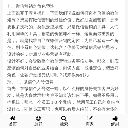
九、微信营销之角色塑造
上面说完了养号操作，下面我们说说如何打造有价值的微信
矩阵？想发挥微信营销的最佳价值，做好朋友圈营销，是需
要很多技巧的。类似云控系统，只是微信营销的工具，人们
利用同样的工具，创造的价值却不一样。这里面最重要的
是，。就是找准自己在微信营销的定位，为自己塑造一个角
色。别小看角色定位，这包含了你整天对微信营销的思考，
设计的好，对后期业务营销有帮助。
设计不好，会导致整个微信营销业务事倍功半。那么，到底
应该如何对自己的业务结合，到切入点，找准定位，塑造好
角色，让客户更接受认可呢？我来教你们几
招。 1、微信个人号包装
首先，在微信个人号这一端，以什么样的身份去加客户为好
友，就是大多数群控客户不知道该如何下手。如果不采用云
控系统，那么一个员工 1-3 个微信， 就用员工自己的身份也
没什么，即使员工离职，也可以有后人继任，不会有太多的
客户流失。我们现在说的是云控系统，指的是一个员工操作
10-100 个微信， 批量加好友批量营销的时候，所体现的身份
首页
加群
搜索
商家
解封