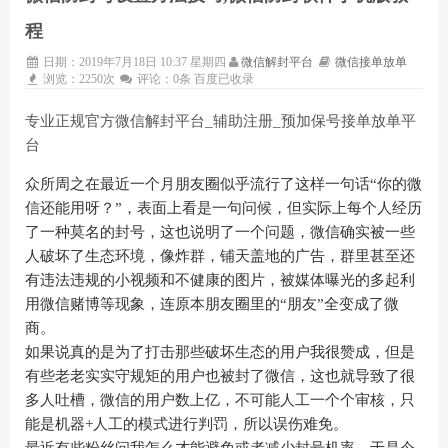
程
日期：2019年7月18日 10:37 星期四
微信解封平台
微信接单放单
浏览：2250次
评论：0条
百度已收录
专业正规官方微信解封平台_辅助注册_预加保号接单放单平
台
众所周之在最近一个月朋友圈似乎流行了这样一句话“你的微
信还能用呀？”，表面上看是一句问候，但实际上每个人经历
了一种莫名的封号，这也说明了一个问题，微信确实被一些
人破坏了生态环境，像炸群，铺天盖地的广告，群里甚至还
有违法违规的小视频和不健康的图片，被媒体曝光的多起利
用微信赌博等现象，连原本朋友圈里的“朋友”全变成了微
商。
如果说真的是为了打击那些破坏生态的用户我很赞成，但是
有些老老实实守规矩的用户也被封了微信，这也就导致了很
多人吐槽，微信的用户数上亿，不可能人工一个个审核，只
能是机器+人工的模式进行判罚，所以误伤难免。