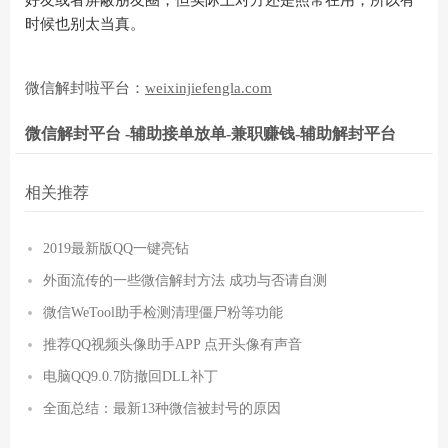
好友或者屏蔽朋友圈，但实际上对方还是照常在用，所以有
时候也别太当真。
微信解封啦平台：
weixinjiefengla.com
微信解封平台 -辅助接单放单-兼职赚钱-辅助解封平台
相关推荐
2019最新版QQ一键亮钻
外面流传的一些微信解封方法 成功与否请自测
微信WeTool助手检测清理僵尸粉等功能
推荐QQ视频头像助手APP 点开头像有声音
电脑QQ9.0.7防撤回DLL补丁
全面总结：最新13种微信被封号的原因