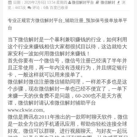
日期：2020年2月6日 13:54 星期四
微信解封平台
微信解封
浏
览：4415次
评论：0条
百度已收录
专业正规官方微信解封平台_辅助注册_预加保号接单放单平
台
当下微信解封是一个暴利兼职赚钱的行业，如何利用
这个行业来赚钱相信大家都很拭目以待，这边就给大
家安利一波如何用微信解封来赚钱！
首先你要有一个微信号，微信号注册已经满了半年并
且正常使用，再一年内没有违规行为，并且绑定银行
卡，一般这样就可以用来接单了。
微信解封微信注册微信辅助同理，一样差不多也是这
个步骤，现在微信解封一单也已经不便宜了，一单下
来赚一天的伙食费不是问题，
60-200
也不是天方夜
谭，微信解封请认准微信解封辅助平台
www.ckwie.com
。
微信是腾讯在
2011
年推出的一款即时聊天软件，微信
是一款全方位的手机通讯应用，帮助你轻松连接全球
好友。微信可以群聊、进行视频聊天、与好友一起玩